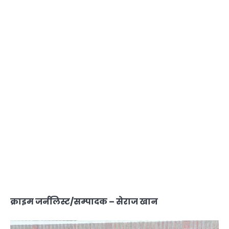
क्राइम जर्नलिस्ट/सम्पादक – सेराज खान