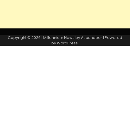
Copyright © 2026
| Millennium News by
Ascendoor
| Powered
by
WordPress
.