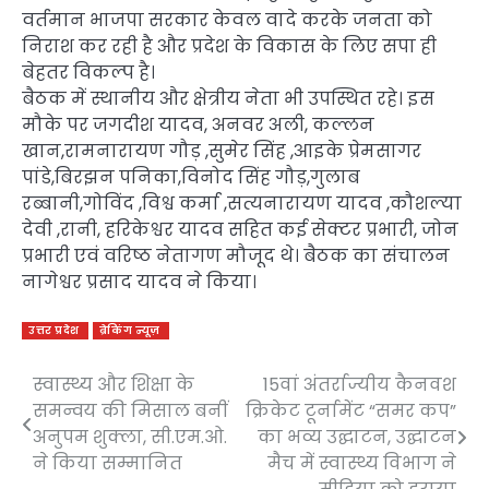
वर्तमान भाजपा सरकार केवल वादे करके जनता को
निराश कर रही है और प्रदेश के विकास के लिए सपा ही
बेहतर विकल्प है।
बैठक में स्थानीय और क्षेत्रीय नेता भी उपस्थित रहे। इस
मौके पर जगदीश यादव, अनवर अली, कल्लन
खान,रामनारायण गौड़ ,सुमेर सिंह ,आइके प्रेमसागर
पांडे,बिरझन पनिका,विनोद सिंह गौड़,गुलाब
रब्बानी,गोविंद ,विश्व कर्मा ,सत्यनारायण यादव ,कौशल्या
देवी ,रानी, हरिकेश्वर यादव सहित कई सेक्टर प्रभारी, जोन
प्रभारी एवं वरिष्ठ नेतागण मौजूद थे। बैठक का संचालन
नागेश्वर प्रसाद यादव ने किया।
उत्तर प्रदेश
ब्रेकिंग न्यूज़
स्वास्थ्य और शिक्षा के
15वां अंतर्राज्यीय कैनवश
Post
समन्वय की मिसाल बनीं
क्रिकेट टूर्नामेंट “समर कप”
navigation
अनुपम शुक्ला, सी.एम.ओ.
का भव्य उद्घाटन, उद्घाटन
ने किया सम्मानित
मैच में स्वास्थ्य विभाग ने