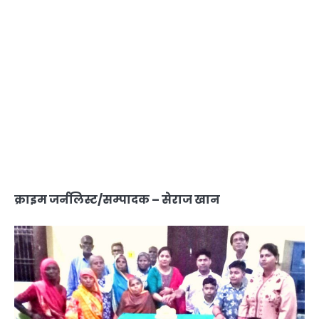
क्राइम जर्नलिस्ट/सम्पादक – सेराज खान