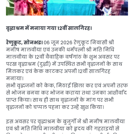
वृद्धाश्रम में मनाया गया 12वीं सालगिरह।
रेणुकूट, सोनभद्र।
06 जून 2026 रेणुकूट निवासी श्री
मनीष मालवीया एवं उनकी धर्मपत्नी श्री मति निधि
मालवीया के 12वीं वैवाहिक वर्षगांठ के शुभ अवसर पर
परख वृद्धाश्रम (दुद्धी) में उपस्थित सभी वृद्धजनों के साथ
मिलकर एवं केक काटकर अपनी 12वीं सालगिरह
मनाया।
सभी वृद्धजनों को केक, मिठाई खिला कर एवं अपनी तरफ
से भोजन बनवा कर भोजन कराया तथा उनका आशीर्वाद
प्राप्त किया। साथ ही साथ वृद्धजनों के मांग पर सभी
वृद्धजनों को चप्पल पहना कर उन्हें खुश किया।
इस अवसर पर वृद्धाश्रम के बुजुर्गों ने श्री मनीष मालवीया
एवं श्री मति निधि मालवीया को हृदय की गहराइयों से