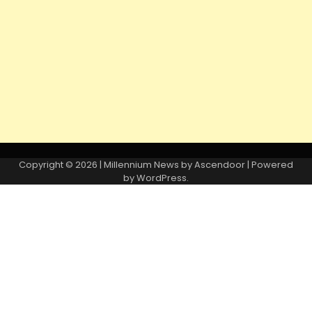
Copyright © 2026
| Millennium News by
Ascendoor
| Powered
by
WordPress
.