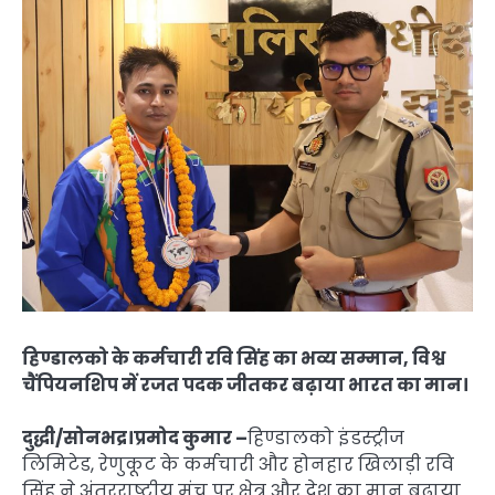
हिण्डालको के कर्मचारी रवि सिंह का भव्य सम्मान, विश्व
चैंपियनशिप में रजत पदक जीतकर बढ़ाया भारत का मान।
दुद्धी/सोनभद्र।प्रमोद कुमार –
हिण्डालको इंडस्ट्रीज
लिमिटेड, रेणुकूट के कर्मचारी और होनहार खिलाड़ी रवि
सिंह ने अंतरराष्ट्रीय मंच पर क्षेत्र और देश का मान बढ़ाया