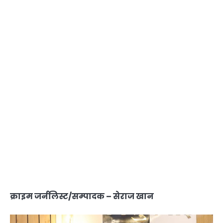
क्राइम जर्नलिस्ट/सम्पादक – सेराज खान