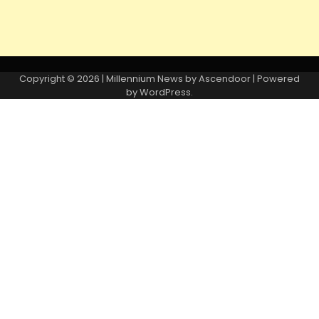
Copyright © 2026
| Millennium News by
Ascendoor
| Powered
by
WordPress
.