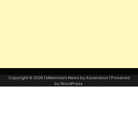
Copyright © 2026
| Millennium News by
Ascendoor
| Powered
by
WordPress
.