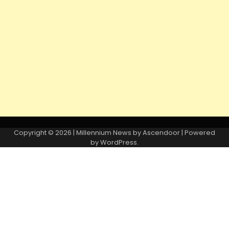
Copyright © 2026
| Millennium News by
Ascendoor
| Powered
by
WordPress
.