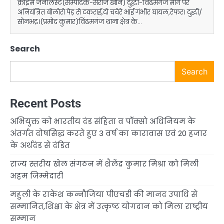
क्राइम जर्नलिस्ट(सम्पादक-सेराज खान) दुद्धी-विंढमगंज मार्ग पर
अनियंत्रित बोलोरो पेड़ से टकराई,दो चचेरे भाई गंभीर घायल,रेफर। दुद्धी/
सोनभद्र।(प्रमोद कुमार)विंढमगंज थाना क्षेत्र के…
Search
Search
Recent Posts
अभियुक्त को भारतीय दंड संहिता व पॉक्सो अधिनियम के
अंतर्गत दोषसिद्ध करते हुए 3 वर्ष का कारावास एवं 20 हजार
के अर्थदंड से दंडित
राज्य स्तरीय खेल संगठन में शैलेंद्र कुमार मिश्रा को मिली
अहम जिम्मेदारी
महुली के राकेश कन्नौजिया पीएचडी की मानद उपाधि से
सम्मानित,शिक्षा के क्षेत्र में उत्कृष्ट योगदान को मिला राष्ट्रीय
सम्मान