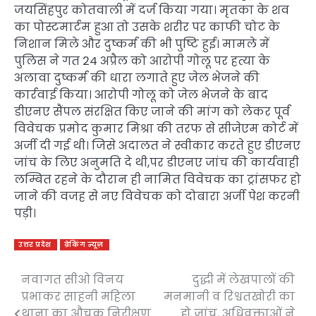
जयसिंहपुर कोतवाली में दर्ज किया गया। मृतका के शव
का पोस्टमार्टम हुआ तो उसके शरीर पर काफी चोट के
निशान मिले और दुष्कर्म की भी पुष्टि हुई। मामले में
पुलिस ने गत 24 अप्रैल को आरोपी गोलू पर हत्या के
अलावा दुष्कर्म की धारा लगाते हुए जेल भेजने की
कार्रवाई किया। आरोपी गोलू को जेल भेजने के बाद
डीएनए सैंपल संरक्षित किए जाने की मांग को लेकर पूर्व
विवेचक प्रमोद कुमार मिश्रा की तरफ से सीजेएम कोर्ट में
अर्जी दी गई थी। जिसे अदालत ने स्वीकार करते हुए डीएनए
जांच के लिए अनुमति दे थी,पर डीएनए जांच की कार्यवाही
लम्बित रहने के दौरान ही नामित विवेचक का ट्रांसफर हो
जाने की वजह से नए विवेचक को दोबारा अर्जी पेश करनी
पड़ी।
उत्तर प्रदेश
ब्रेकिंग न्यूज़
नवागत सीओ विनय
दुद्धी में लेखपालों की
Post
प्रभाकर साहनी महिला
मनमानी व रिश्वतखोरी का
navigation
थाना का औचक निरीक्षण
हो जांच, अधिवक्ताओं ने