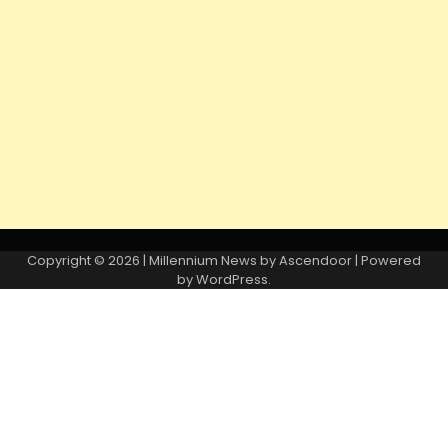
Copyright © 2026
| Millennium News by
Ascendoor
| Powered
by
WordPress
.