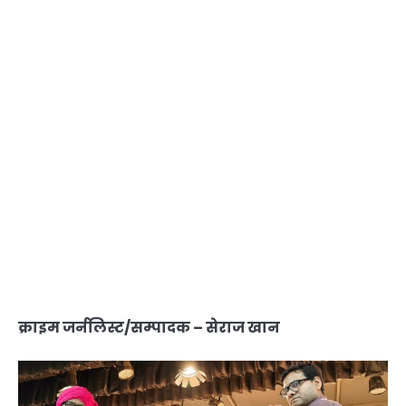
क्राइम जर्नलिस्ट/सम्पादक – सेराज खान