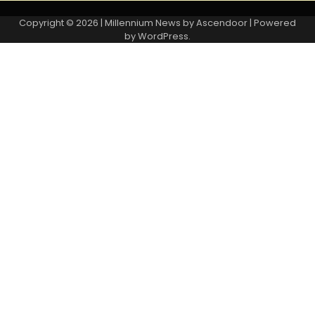
Copyright © 2026
| Millennium News by
Ascendoor
| Powered
by
WordPress
.