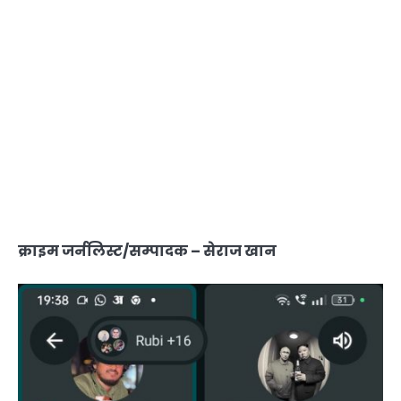
क्राइम जर्नलिस्ट/सम्पादक – सेराज खान