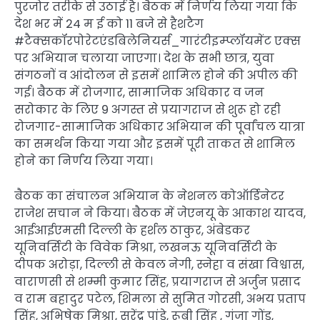
पुरजोर तरीके से उठाई है। बैठक में निर्णय लिया गया कि
देश भर में 24 म ई को 11 बजे से हैशटैग
#टैक्सकॉरपोरेटएंडबिलेनियर्स_गारंटीइम्प्लॉयमेंट एक्स
पर अभियान चलाया जाएगा। देश के सभी छात्र, युवा
संगठनों व आंदोलन से इसमें शामिल होने की अपील की
गई। बैठक में रोजगार, सामाजिक अधिकार व जन
सरोकार के लिए 9 अगस्त से प्रयागराज से शुरू हो रही
रोजगार-सामाजिक अधिकार अभियान की पूर्वांचल यात्रा
का समर्थन किया गया और इसमें पूरी ताकत से शामिल
होने का निर्णय लिया गया।
बैठक का संचालन अभियान के नेशनल कोऑर्डिनेटर
राजेश सचान ने किया। बैठक में जेएनयू के आकाश यादव,
आईआईएमसी दिल्ली के हर्शल ठाकुर, अंबेडकर
यूनिवर्सिटी के विवेक मिश्रा, लखनऊ यूनिवर्सिटी के
दीपक अरोड़ा, दिल्ली से केवल नेगी, स्नेहा व संखा विश्वास,
वाराणसी से शम्मी कुमार सिंह, प्रयागराज से अर्जुन प्रसाद
व राम बहादुर पटेल, शिमला से सुमित गोरसी, अभय प्रताप
सिंह, अभिषेक मिश्रा, सुरेंद्र पांडे, रूबी सिंह , गुंजा गोंड,