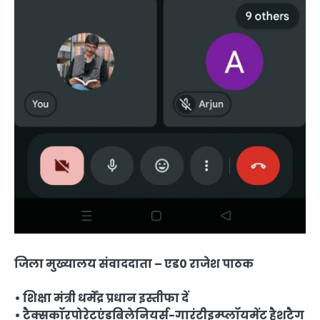
जिला मुख्यालय संवाददाता – एड0 राजेश पाठक
• शिक्षा मंत्री धर्मेंद्र प्रधान इस्तीफा दें
• टैक्सकॉरपोरेटएंडबिलेनियर्स-गारंटीइम्प्लॉयमेंट हैशटैग