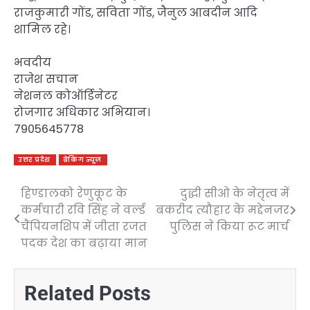
राजकुमारी गोंड, सविता गोंड, जैनुल आबदीन आदि
शामिल रहे।
भवदीय
राजेश सचान
नेशनल कोऑर्डिनेटर
रोजगार अधिकार अभियान।
7905645778
उत्तर प्रदेश
ब्रेकिंग न्यूज़
हिण्डालको रेणुकूट के
दुद्धी सीओ के नेतृत्व में
Post
कर्मचारी रवि सिंह ने वर्ल्ड
बकरीद त्यौहार के मद्देनजर
navigation
चैंपियनशिप में जीता रजत
पुलिस ने किया रूट मार्च
पदक देश का बढ़ाया मान
Related Posts