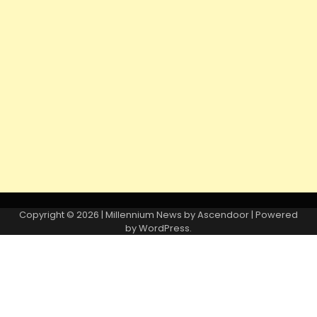
Copyright © 2026
| Millennium News by
Ascendoor
| Powered
by
WordPress
.