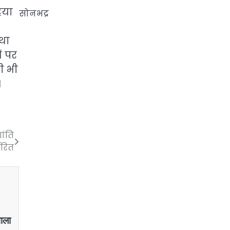
ैया
सोनभद्र
तथा
ं पर
सी भी
।
ांति
ारित
,
ाला