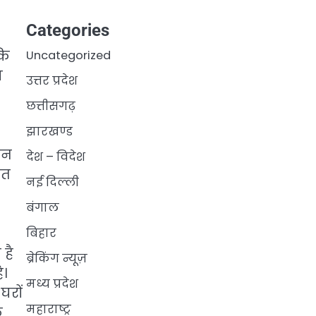
Categories
कि
Uncategorized
ा
उत्तर प्रदेश
छत्तीसगढ़
झारखण्ड
जिन
देश – विदेश
ित
नई दिल्ली
बंगाल
बिहार
है
ब्रेकिंग न्यूज़
ै।
मध्य प्रदेश
घरों
महाराष्ट्र
ि