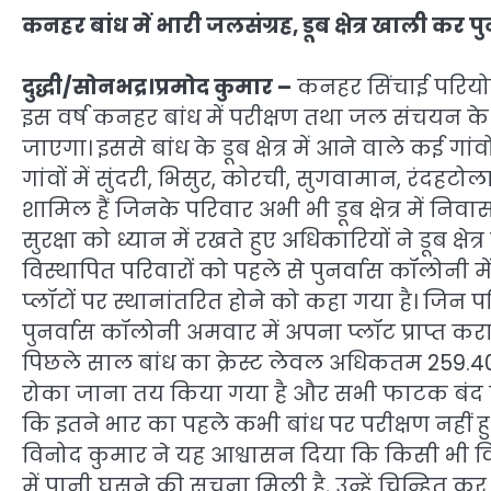
कनहर बांध में भारी जलसंग्रह, डूब क्षेत्र खाली कर
दुद्धी/सोनभद्र।प्रमोद कुमार –
कनहर सिंचाई परियो
इस वर्ष कनहर बांध में परीक्षण तथा जल संचयन क
जाएगा। इससे बांध के डूब क्षेत्र में आने वाले कई गांव
गांवों में सुंदरी, भिसुर, कोरची, सुगवामान, रंदह
शामिल हैं जिनके परिवार अभी भी डूब क्षेत्र में निवास
सुरक्षा को ध्यान में रखते हुए अधिकारियों ने डूब क्
विस्थापित परिवारों को पहले से पुनर्वास कॉलोनी में
प्लॉटों पर स्थानांतरित होने को कहा गया है। जिन पर
पुनर्वास कॉलोनी अमवार में अपना प्लॉट प्राप्त कराक
पिछले साल बांध का क्रेस्ट लेवल अधिकतम 259.4
रोका जाना तय किया गया है और सभी फाटक बंद 
कि इतने भार का पहले कभी बांध पर परीक्षण नहीं हु
विनोद कुमार ने यह आश्वासन दिया कि किसी भी विस
में पानी घुसने की सूचना मिली है, उन्हें चिन्हित क