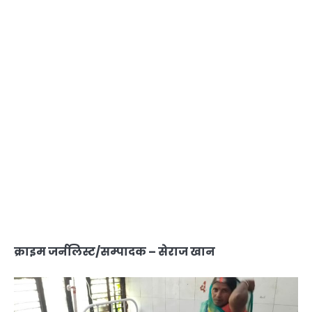
क्राइम जर्नलिस्ट/सम्पादक – सेराज खान