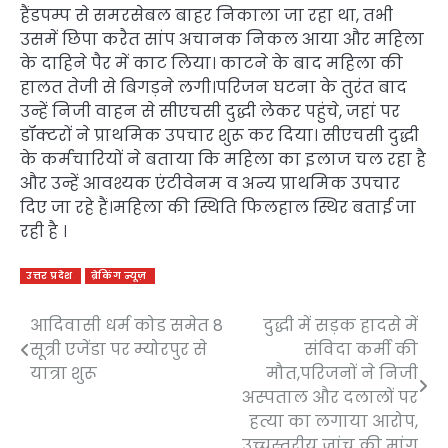
हैंडपम्प से समरसेबल बाहर निकाला जा रहा था, तभी
उसमें छिपा करैत सांप अचानक निकल आया और महिला
के दाहिने पैर में काट लिया। काटने के बाद महिला की
हालत तेजी से बिगड़ने लगी।परिजन घटना के तुरंत बाद
उन्हें निजी वाहन से सीएचसी दुद्धी लेकर पहुंचे, जहां पर
डॉक्टरों ने प्राथमिक उपचार शुरू कर दिया। सीएचसी दुद्धी
के कर्मचारियों ने बताया कि महिला का इलाज चल रहा है
और उन्हें आवश्यक एंटीवेनम व अन्य प्राथमिक उपचार
दिए जा रहे हैं।महिला की स्थिति फिलहाल स्थिर बताई जा
रही है ।
उत्तर प्रदेश
ब्रेकिंग न्यूज़
आदिवासी धर्म कोड समेत 8
दुद्धी में सड़क हादसे में
Post
सूत्री एजेंडा पर म्योरपुर से
संविदा कर्मी की
navigation
यात्रा शुरू
मौत,परिजनों ने निजी
अस्पताल और दलालों पर
हत्या का लगाया आरोप,
उच्चस्तरीय जांच की मांग