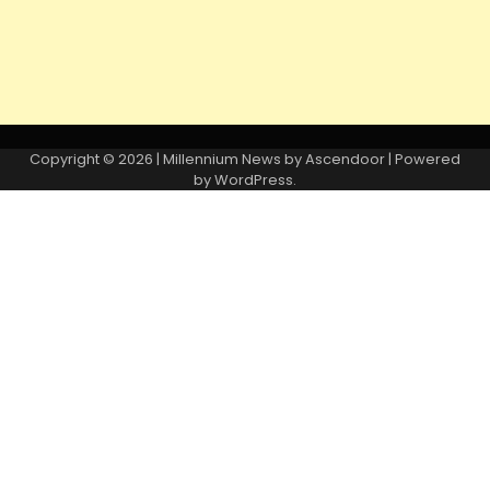
Copyright © 2026
| Millennium News by
Ascendoor
| Powered
by
WordPress
.