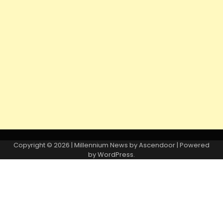
Copyright © 2026
| Millennium News by
Ascendoor
| Powered
by
WordPress
.