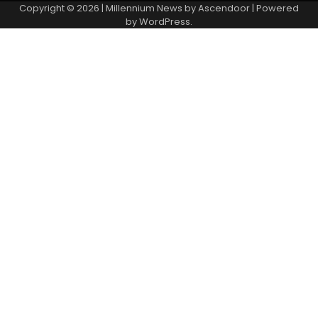
Copyright © 2026
| Millennium News by
Ascendoor
| Powered
by
WordPress
.