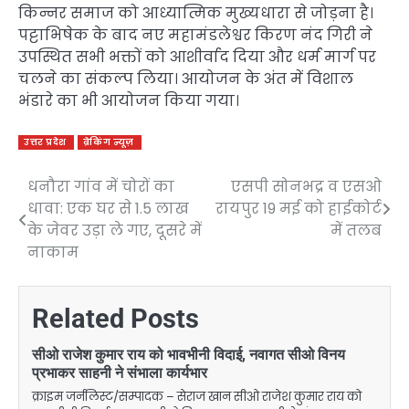
किन्नर समाज को आध्यात्मिक मुख्यधारा से जोड़ना है।
पट्टाभिषेक के बाद नए महामंडलेश्वर किरण नंद गिरी ने
उपस्थित सभी भक्तों को आशीर्वाद दिया और धर्म मार्ग पर
चलने का संकल्प लिया। आयोजन के अंत में विशाल
भंडारे का भी आयोजन किया गया।
उत्तर प्रदेश
ब्रेकिंग न्यूज़
धनौरा गांव में चोरों का
एसपी सोनभद्र व एसओ
Post
धावा: एक घर से 1.5 लाख
रायपुर 19 मई को हाईकोर्ट
navigation
के जेवर उड़ा ले गए, दूसरे में
में तलब
नाकाम
Related Posts
सीओ राजेश कुमार राय को भावभीनी विदाई, नवागत सीओ विनय
प्रभाकर साहनी ने संभाला कार्यभार
क्राइम जर्नलिस्ट/सम्पादक – सेराज खान सीओ राजेश कुमार राय को