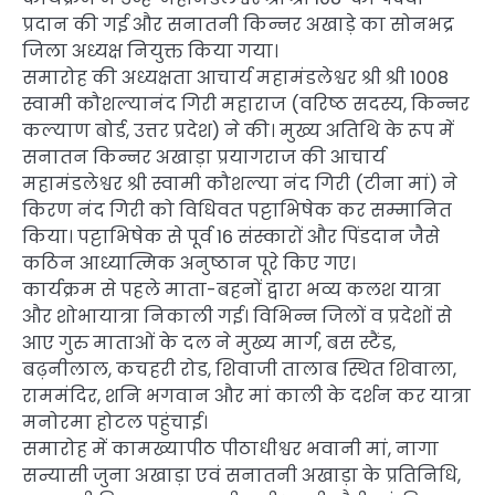
प्रदान की गई और सनातनी किन्नर अखाड़े का सोनभद्र
जिला अध्यक्ष नियुक्त किया गया।
समारोह की अध्यक्षता आचार्य महामंडलेश्वर श्री श्री 1008
स्वामी कौशल्यानंद गिरी महाराज (वरिष्ठ सदस्य, किन्नर
कल्याण बोर्ड, उत्तर प्रदेश) ने की। मुख्य अतिथि के रूप में
सनातन किन्नर अखाड़ा प्रयागराज की आचार्य
महामंडलेश्वर श्री स्वामी कौशल्या नंद गिरी (टीना मां) ने
किरण नंद गिरी को विधिवत पट्टाभिषेक कर सम्मानित
किया। पट्टाभिषेक से पूर्व 16 संस्कारों और पिंडदान जैसे
कठिन आध्यात्मिक अनुष्ठान पूरे किए गए।
कार्यक्रम से पहले माता-बहनों द्वारा भव्य कलश यात्रा
और शोभायात्रा निकाली गई। विभिन्न जिलों व प्रदेशों से
आए गुरु माताओं के दल ने मुख्य मार्ग, बस स्टैंड,
बढ़नीलाल, कचहरी रोड, शिवाजी तालाब स्थित शिवाला,
राममंदिर, शनि भगवान और मां काली के दर्शन कर यात्रा
मनोरमा होटल पहुंचाई।
समारोह में कामख्यापीठ पीठाधीश्वर भवानी मां, नागा
सन्यासी जुना अखाड़ा एवं सनातनी अखाड़ा के प्रतिनिधि,