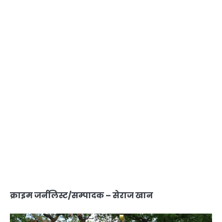
क्राइम जर्नलिस्ट/सम्पादक – सेराज खान