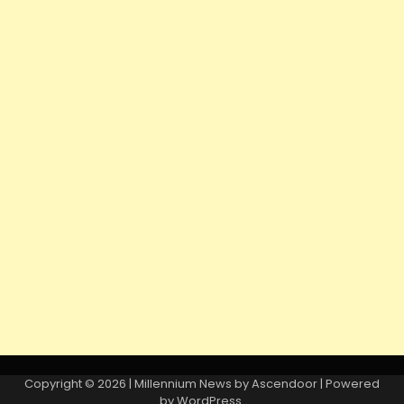
Copyright © 2026
| Millennium News by
Ascendoor
| Powered
by
WordPress
.