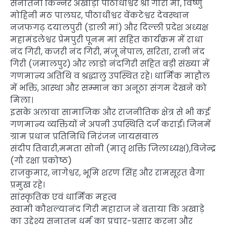
सनातनी किन्नर अखाड़ा पीठाधीश्वर श्री गौरी मां, विष्णु
मोहिनी मठ पालघर, पीठाधीश्वर वेंकटेश्वर देवस्थान
नजफगढ़ दयालपुरी (डाली मां) और दिल्ली प्रदेश अध्यक्ष
महामंडलेश्वर प्रेमपुरी पूनम मां सहित कार्यक्रम में राधा
नंद गिरी, कजरी नंद गिरी, मंजू नेपाल, सरिता, रानी नंद
गिरी (जमालपुर) और लाडो नंदगिरी सहित बड़ी संख्या में
गणमान्य अतिथि व श्रद्धालु उपस्थित रहे। धार्मिक माहौल
में भक्ति, आस्था और सम्मान का अनूठा संगम देखने को
मिला।
इसके अलावा सामाजिक और राजनीतिक क्षेत्र से भी कई
गणमान्य व्यक्तियों ने अपनी उपस्थिति दर्ज कराई। जिनमें
ग्राम प्रधान प्रतिनिधि निरंजन जायसवाल
संदीप तिवारी,ममता सोनी (मातृ शक्ति जिलाध्यक्ष),विजेन्द्र
(गौ रक्षा प्रकोष्ठ)
राजकुमार, नागेश्वर, भूमि शरण सिंह और रामसूरत बैगा
प्रमुख रहे।
सांस्कृतिक एवं धार्मिक महत्व
स्वामी कौशल्यानंद गिरी महाराज ने बताया कि अखाड़े
का उद्देश्य सनातन धर्म का प्रचार-प्रसार करना और