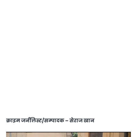
क्राइम जर्नलिस्ट/सम्पादक – सेराज खान