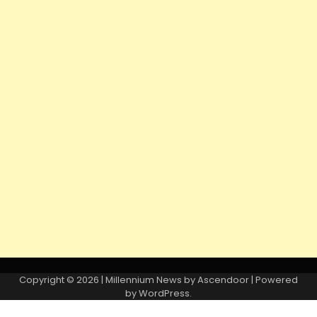
Copyright © 2026
| Millennium News by
Ascendoor
| Powered
by
WordPress
.