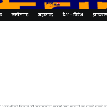
र
छत्तीसगढ़
महाराष्ट्र
देश – विदेश
झारखण्