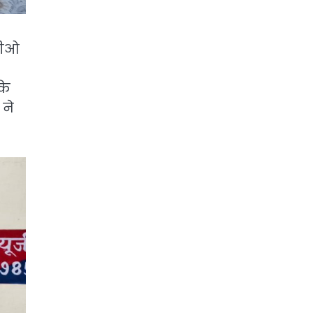
सीओ
कि
 ने