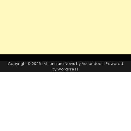
Copyright © 2026
| Millennium News by
Ascendoor
| Powered
by
WordPress
.