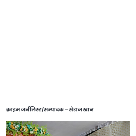
क्राइम जर्नलिस्ट/सम्पादक – सेराज खान