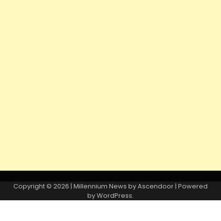
Copyright © 2026
| Millennium News by
Ascendoor
| Powered
by
WordPress
.