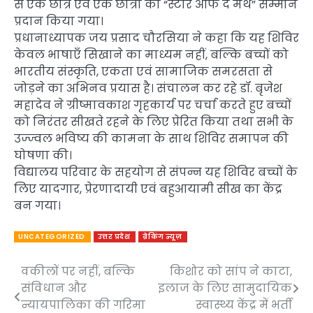
से एक छात्र एवं एक छात्रा को “स्टार ऑफ द मंथ” सम्मान
प्रदान किया गया।
प्रधानाध्यापक जय प्रसाद चौरसिया ने कहा कि यह शिविर
केवल भाषाएँ सिखाने का माध्यम नहीं, बल्कि बच्चों को
भारतीय संस्कृति, एकता एवं सामाजिक समरसता से
जोड़ने का अभिनव प्रयास है। संचालन कर रहे डॉ. बृजेश
महादेव ने ग्रीष्मावकाश गृहकार्य पर चर्चा करते हुए बच्चों
को निरंतर सीखते रहने के लिए प्रेरित किया तथा सभी के
उज्ज्वल भविष्य की कामना के साथ शिविर समापन की
घोषणा की।
विद्यालय परिवार के सहयोग से संपन्न यह शिविर बच्चों के
लिए यादगार, प्रेरणादायी एवं बहुआयामी सीख का केंद्र
बन गया।
UNCATEGORIZED
उत्तर प्रदेश
ब्रेकिंग न्यूज़
वकीलों पर नहीं, बल्कि
किशोर को सांप ने काटा,
Post
संविधान और
इलाज के लिए सामुदायिक
navigation
न्यायपालिका की गरिमा
स्वास्थ्य केंद्र में भर्ती