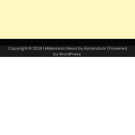
Copyright © 2026
| Millennium News by
Ascendoor
| Powered
by
WordPress
.