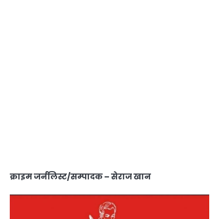
क्राइम जर्नलिस्ट/सम्पादक – सेराज खान