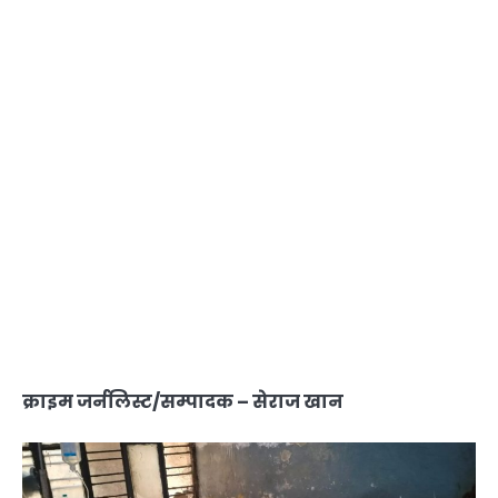
क्राइम जर्नलिस्ट/सम्पादक – सेराज खान