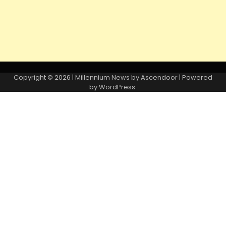
Copyright © 2026
| Millennium News by
Ascendoor
| Powered
by
WordPress
.