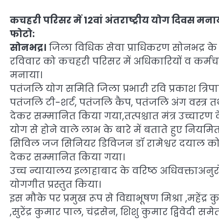
कचहरी परिसर में 12वां अंतराष्ट्रीय योग दिवस मन
फोटो:
सोनभद्र।
जिला विधिक सेवा प्राधिकरण सोनभद्र के तत
रविवार को कचहरी परिसर में अधिकारियों व कर्मचारीयो
मनाया।
पतंजलि योग समिति जिला प्रभारी रवि प्रकाश त्रिपाठ
पतंजलि टी-शर्ट, पतंजलि कैप, पतंजलि अंग वस्त्र तथ
देकर सम्मानित किया गया,तत्पश्चात मंत्र उच्चार
योग से होने वाले लाभ के बारे में बताते हुए निय
सिविल जज सिनियर डिविजन डॉ रामेश्वर दयाल को त
देकर सम्मानित किया गया।
उच्च न्यायालय इलाहाबाद के वरिष्ठ अधिवक्ताअनुरोध 
योगगीत प्रस्तुत किया।
इस मौके पर प्रमुख रूप से विद्याभूषण मिश्रा ,महेंद्र 
,सुरेंद्र कुमार पाल, चंद्रसेन, शिशु कुमार द्विवेदी स