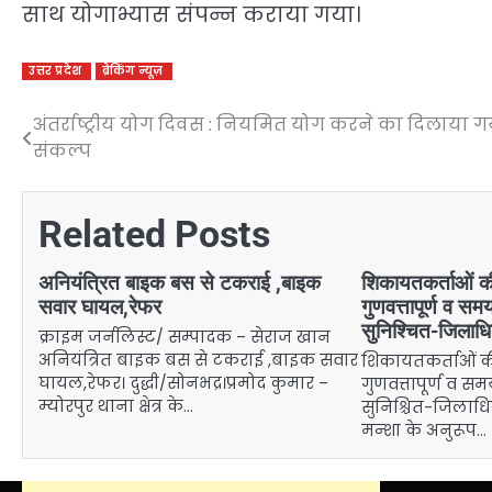
साथ योगाभ्यास संपन्न कराया गया।
उत्तर प्रदेश
ब्रेकिंग न्यूज़
अंतर्राष्ट्रीय योग दिवस : नियमित योग करने का दिलाया ग
Post
संकल्प
navigation
Related Posts
अनियंत्रित बाइक बस से टकराई ,बाइक
शिकायतकर्ताओं क
सवार घायल,रेफर
गुणवत्तापूर्ण व सम
सुनिश्चित-जिलाधि
क्राइम जर्नलिस्ट/ सम्पादक – सेराज खान
अनियंत्रित बाइक बस से टकराई ,बाइक सवार
शिकायतकर्ताओं क
घायल,रेफर। दुद्धी/सोनभद्र।प्रमोद कुमार –
गुणवत्तापूर्ण व स
म्योरपुर थाना क्षेत्र के…
सुनिश्चित-जिलाधि
मन्शा के अनुरूप…