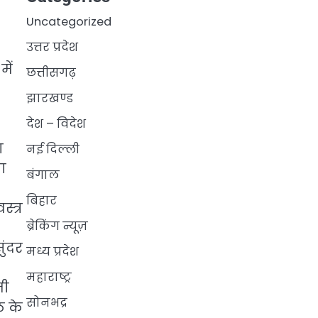
Uncategorized
उत्तर प्रदेश
में
छत्तीसगढ़
झारखण्ड
देश – विदेश
ा
नई दिल्ली
ा
बंगाल
बिहार
्त्र
ब्रेकिंग न्यूज़
ुंदर
मध्य प्रदेश
महाराष्ट्र
नी
सोनभद्र
ठ के