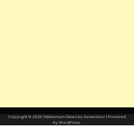
Copyright © 2026
| Millennium News by
Ascendoor
| Powered
by
WordPress
.