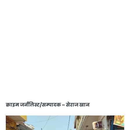
क्राइम जर्नलिस्ट/सम्पादक – सेराज खान