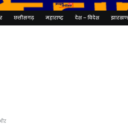
र
छत्तीसगढ़
महाराष्ट्र
देश – विदेश
झारखण्
भीर