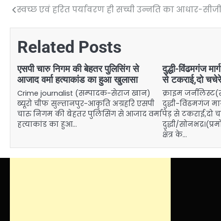
स्वच्छ एवं हरित पर्यावरण ही सच्ची उन्नति का आधार-सी
Post
navigation
Related Posts
एसपी चारु निगम की बेहतर पुलिसिंग से
दुद्धी-विंढमगंज मार
आजाद वर्मा हत्याकांड का हुआ खुलासा
से टकराई,दो चचेर
Crime journalist (सम्पादक-सेराज खान)
क्राइम जर्नलिस्
ब्यूरो चीफ सुल्तानपुर-आकृति अग्रहरि एसपी
दुद्धी-विंढमगंज मा
चारु निगम की बेहतर पुलिसिंग से आजाद वर्मा
पेड़ से टकराई,दो 
हत्याकांड का हुआ…
दुद्धी/सोनभद्र।(प
क्षेत्र के…